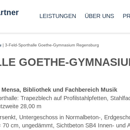
rtner
LEISTUNGEN
ÜBER UNS
P
u
|
3-Feld-Sporthalle Goethe-Gymnasium Regensburg
LLE GOETHE-GYMNASI
t Mensa, Bibliothek und Fachbereich Musik
thalle: Trapezblech auf Profilstahlpfetten, Stahlf
ützweite 28,00 m
rsenkt, Untergeschoss in Normalbeton-, Erdgescho
= 70 cm, ungedämmt, Sichtbeton SB4 Innen- und 