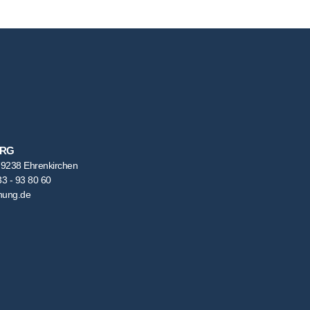
URG
79238 Ehrenkirchen
33 - 93 80 60
anung.de