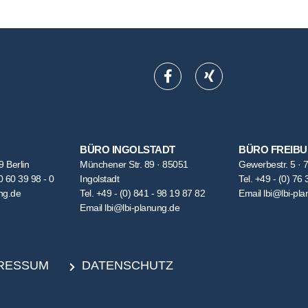
BÜRO INGOLSTADT
BÜRO FREIB
9 Berlin
Münchener Str. 89 · 85051
Gewerbestr. 5 · 
0 60 39 98 - 0
Ingolstadt
Tel.
+49 - (0) 76 
ng.de
Tel.
+49 - (0) 841 - 98 19 87 82
Email
lbi@lbi-pl
Email
lbi@lbi-planung.de
RESSUM
DATENSCHUTZ