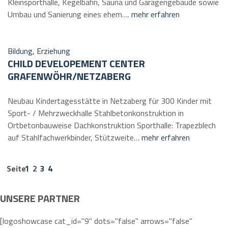
Kleinsporthalle, Kegelbahn, Sauna und Garagengebäude sowie
Umbau und Sanierung eines ehem….
mehr erfahren
Bildung, Erziehung
CHILD DEVELOPEMENT CENTER
GRAFENWÖHR/NETZABERG
Neubau Kindertagesstätte in Netzaberg für 300 Kinder mit
Sport- / Mehrzweckhalle Stahlbetonkonstruktion in
Ortbetonbauweise Dachkonstruktion Sporthalle: Trapezblech
auf Stahlfachwerkbinder, Stützweite…
mehr erfahren
Seite
1
2
3
4
UNSERE PARTNER
[logoshowcase cat_id="9" dots="false" arrows="false"