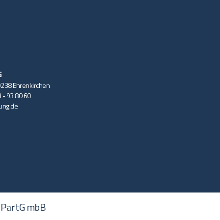
G
9238 Ehrenkirchen
3 - 93 80 60
nung.de
e PartG mbB