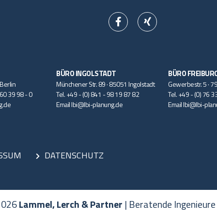
BÜRO INGOLSTADT
BÜRO FREIBUR
 Berlin
Münchener Str. 89 · 85051 Ingolstadt
Gewerbestr. 5 · 7
 60 39 98 - 0
Tel.
+49 - (0) 841 - 98 19 87 82
Tel.
+49 - (0) 76 3
g.de
Email
lbi@lbi-planung.de
Email
lbi@lbi-pla
SSUM
DATENSCHUTZ
2026
Lammel, Lerch & Partner
| Beratende Ingenieur