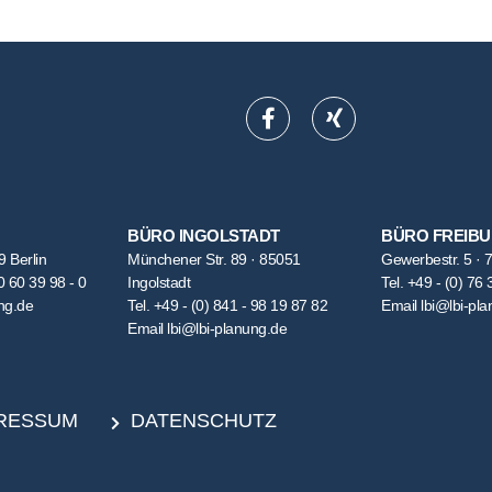
BÜRO INGOLSTADT
BÜRO FREIB
9 Berlin
Münchener Str. 89 · 85051
Gewerbestr. 5 · 
0 60 39 98 - 0
Ingolstadt
Tel.
+49 - (0) 76 
ng.de
Tel.
+49 - (0) 841 - 98 19 87 82
Email
lbi@lbi-pl
Email
lbi@lbi-planung.de
RESSUM
DATENSCHUTZ