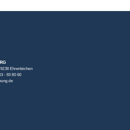
URG
79238 Ehrenkirchen
33 - 93 80 60
anung.de